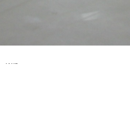
JAHR
2007
LEISTUNGEN
Trennwände
Bodenkonstruktion
Deckenverkleidung